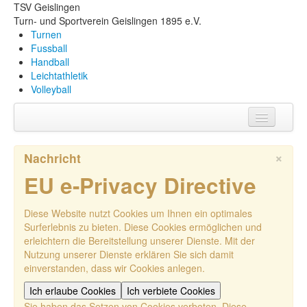
TSV Geislingen
Turn- und Sportverein Geislingen 1895 e.V.
Turnen
Fussball
Handball
Leichtathletik
Volleyball
Aktuelles
×
Nachricht
Vorstandschaft
EU e-Privacy Directive
Termine
Diese Website nutzt Cookies um Ihnen ein optimales
aktuelle Angebote
Surferlebnis zu bieten. Diese Cookies ermöglichen und
erleichtern die Bereitstellung unserer Dienste. Mit der
Sonstiges
Nutzung unserer Dienste erklären Sie sich damit
einverstanden, dass wir Cookies anlegen.
Training
Ich erlaube Cookies
Ich verbiete Cookies
Sie haben das Setzen von Cookies verboten. Diese